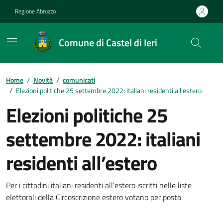
Vai ai contenuti
Vai al footer
Regione Abruzzo
Comune di Castel di Ieri
Contenuti in evidenza
Home
/
Novità
/
comunicati
/
Elezioni politiche 25 settembre 2022: italiani residenti all’estero
Elezioni politiche 25
settembre 2022: italiani
residenti all’estero
Dettagli della notizia
Per i cittadini italiani residenti all'estero iscritti nelle liste
elettorali della Circoscrizione estero votano per posta