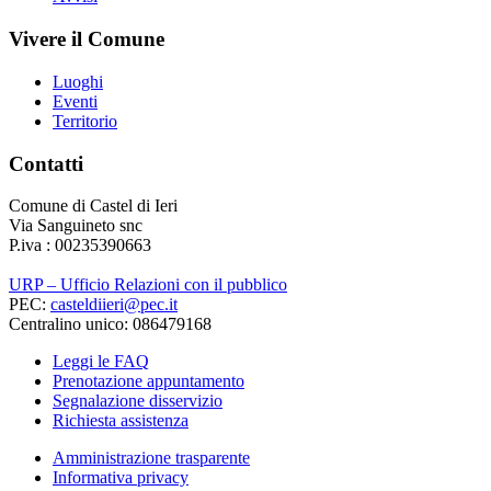
Vivere il Comune
Luoghi
Eventi
Territorio
Contatti
Comune di Castel di Ieri
Via Sanguineto snc
P.iva : 00235390663
URP – Ufficio Relazioni con il pubblico
PEC:
casteldiieri@pec.it
Centralino unico: 086479168
Leggi le FAQ
Prenotazione appuntamento
Segnalazione disservizio
Richiesta assistenza
Amministrazione trasparente
Informativa privacy