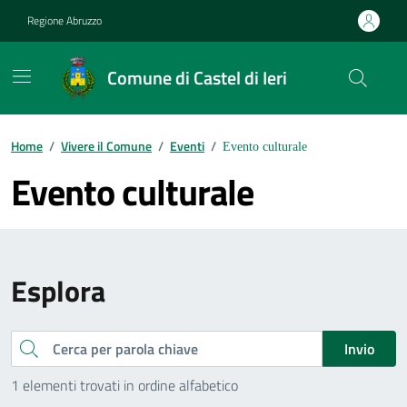
Vai ai contenuti
Vai al footer
Regione Abruzzo
Comune di Castel di Ieri
Contenuti in evidenza
Home
/
Vivere il Comune
/
Eventi
/
Evento culturale
Evento culturale
Esplora
Cerca
Invio
1 elementi trovati in ordine alfabetico